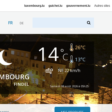
luxembourg.lu
guichet.lu
gouvernement.lu
Autres sites
FR
DE
14
26
°C
13
°C
NE
22
km/h
EMBOURG
FINDEL
Samedi 08 août 2026 à 05h25
MES PRODUITS