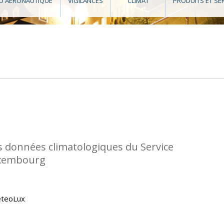
O AÉRONAUTIQUE
VIGILANCES
CLIMAT
PRODUITS ET SE
s données climatologiques du Service
uxembourg
eteoLux