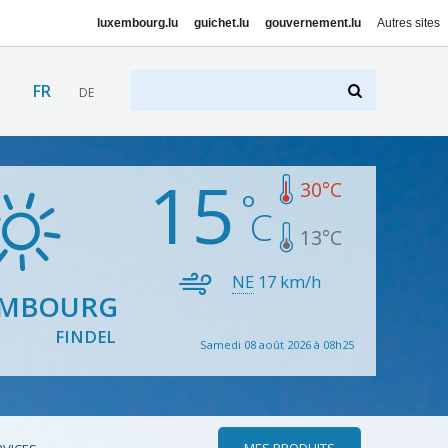
luxembourg.lu
guichet.lu
gouvernement.lu
Autres sites
FR
DE
15
30
°C
13
°C
NE
17
km/h
EMBOURG
FINDEL
Samedi 08 août 2026 à 08h25
MES PRODUITS