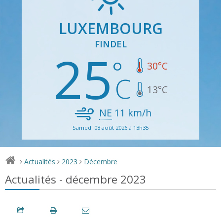
LUXEMBOURG
FINDEL
25
30
°C
13
°C
NE
11
km/h
Samedi 08 août 2026 à 13h35
Actualités
2023
Décembre
>
>
>
Actualités - décembre 2023