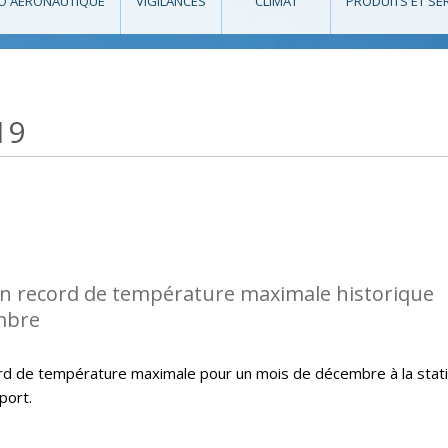
O AÉRONAUTIQUE
VIGILANCES
CLIMAT
PRODUITS ET SE
19
n record de température maximale historique
mbre
rd de température maximale pour un mois de décembre à la stat
port.