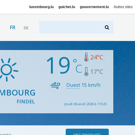
luxembourg.lu
guichet.lu
gouvernement.lu
Autres sites
FR
DE
19
24
°C
17
°C
Ouest
15
km/h
EMBOURG
FINDEL
Jeudi 06 août 2026 à 11h25
MES PRODUITS