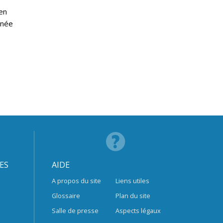
en
nnée
ES
AIDE
A propos du site
Liens utiles
Glossaire
Plan du site
Salle de presse
Aspects légaux