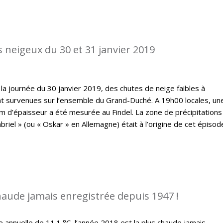
 neigeux du 30 et 31 janvier 2019
a journée du 30 janvier 2019, des chutes de neige faibles à
survenues sur l’ensemble du Grand-Duché. A 19h00 locales, un
m d’épaisseur a été mesurée au Findel. La zone de précipitations
el » (ou « Oskar » en Allemagne) était à l’origine de cet épisod
chaude jamais enregistrée depuis 1947 !
nnuelle de 11.1 °C, l’année 2018 est la plus chaude jamais