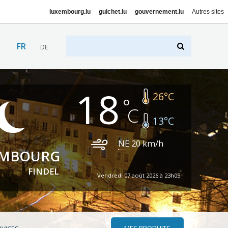
luxembourg.lu
guichet.lu
gouvernement.lu
Autres sites
FR
DE
18
26
°C
13
°C
NE
20
km/h
EMBOURG
FINDEL
Vendredi 07 août 2026 à 23h05
MES PRODUITS