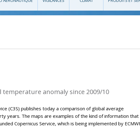
O AÉRONAUTIQUE
VIGILANCES
CLIMAT
PRODUITS ET SE
l temperature anomaly since 2009/10
ice (C3S) publishes today a comparison of global average
ty years. The maps are examples of the kind of information that 
U-funded Copernicus Service, which is being implemented by ECMWF