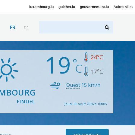
luxembourg.lu
guichet.lu
gouvernement.lu
Autres sites
FR
DE
19
24
°C
17
°C
Ouest
15
km/h
EMBOURG
FINDEL
Jeudi 06 août 2026 à 10h05
MES PRODUITS