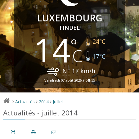
LUXEMBOURG
FINDEL
14
24
°C
17
°C
NE
17
km/h
Vendredi 07 août 2026 à 04h55
Actualités
2014
Juillet
>
>
>
Actualités - juillet 2014