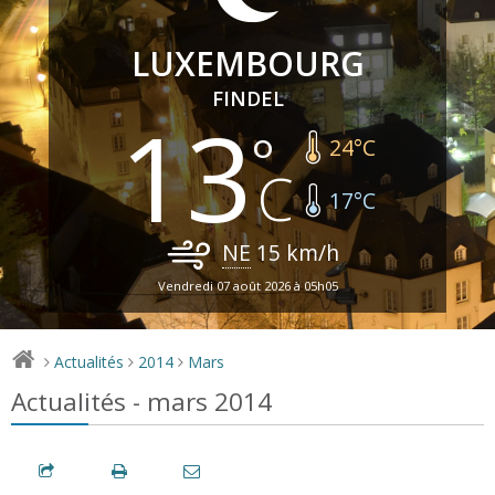
LUXEMBOURG
FINDEL
13
24
°C
17
°C
NE
15
km/h
Vendredi 07 août 2026 à 05h05
Actualités
2014
Mars
>
>
>
Actualités - mars 2014