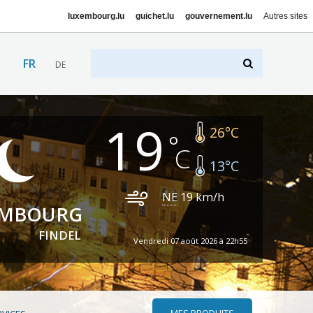
luxembourg.lu
guichet.lu
gouvernement.lu
Autres sites
FR
DE
19
26
°C
13
°C
NE
19
km/h
EMBOURG
FINDEL
Vendredi 07 août 2026 à 22h55
MES PRODUITS