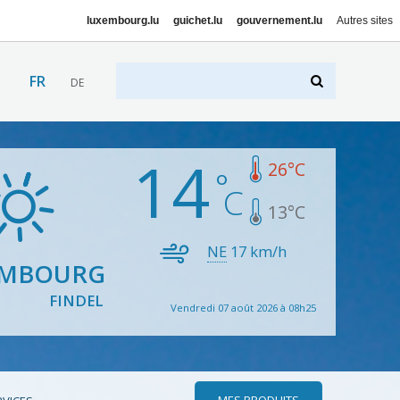
luxembourg.lu
guichet.lu
gouvernement.lu
Autres sites
FR
DE
14
26
°C
13
°C
NE
17
km/h
EMBOURG
FINDEL
Vendredi 07 août 2026 à 08h25
MES PRODUITS