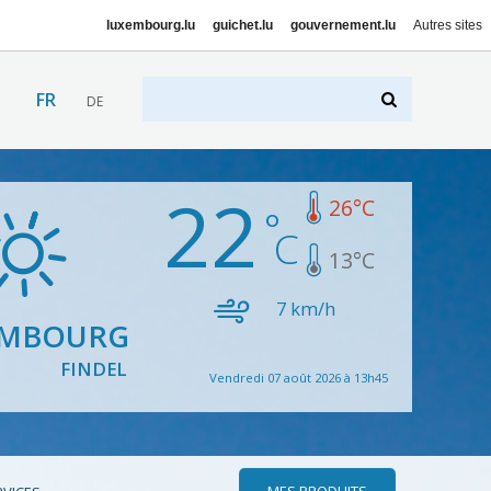
luxembourg.lu
guichet.lu
gouvernement.lu
Autres sites
FR
DE
22
26
°C
13
°C
7
km/h
EMBOURG
FINDEL
Vendredi 07 août 2026 à 13h45
MES PRODUITS