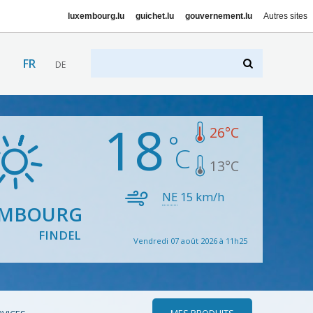
luxembourg.lu
guichet.lu
gouvernement.lu
Autres sites
FR
DE
18
26
°C
13
°C
NE
15
km/h
EMBOURG
FINDEL
Vendredi 07 août 2026 à 11h25
MES PRODUITS