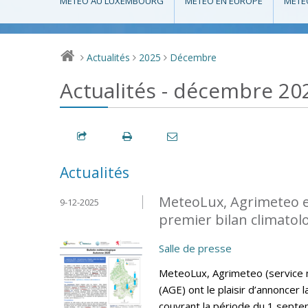
MÉTÉO AU LUXEMBOURG
MÉTÉO EN EUROPE
MÉTÉ
Actualités
2025
Décembre
>
>
>
Actualités - décembre 20
Actualités
MeteoLux, Agrimeteo et 
9-12-2025
premier bilan climatol
Salle de presse
MeteoLux, Agrimeteo (service mé
(AGE) ont le plaisir d’annoncer 
couvrant la période du 1 sept