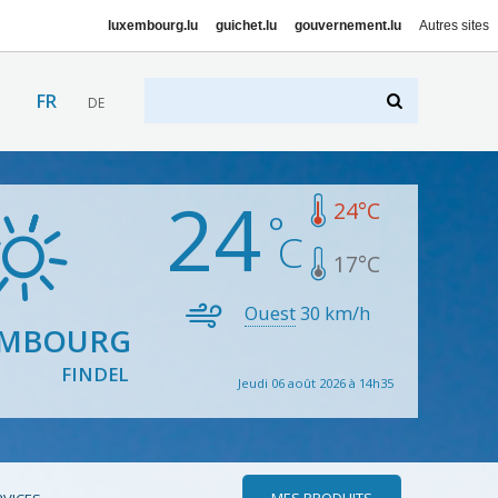
luxembourg.lu
guichet.lu
gouvernement.lu
Autres sites
FR
DE
24
24
°C
17
°C
Ouest
30
km/h
EMBOURG
FINDEL
Jeudi 06 août 2026 à 14h35
MES PRODUITS