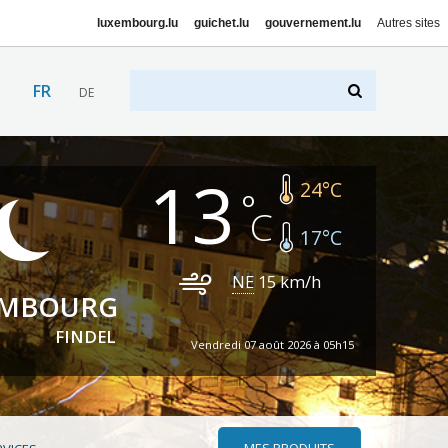
luxembourg.lu
guichet.lu
gouvernement.lu
Autres sites
FR
DE
13
24
°C
17
°C
NE
15
km/h
EMBOURG
FINDEL
Vendredi 07 août 2026 à 05h15
MES PRODUITS