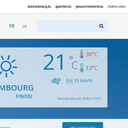
luxembourg.lu
guichet.lu
gouvernement.lu
Autres sites
FR
DE
21
30
°C
13
°C
Est
15
km/h
EMBOURG
FINDEL
Samedi 08 août 2026 à 11h15
MES PRODUITS