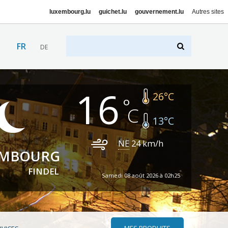
luxembourg.lu
guichet.lu
gouvernement.lu
Autres sites
FR
DE
16
26
°C
13
°C
NE
24
km/h
EMBOURG
FINDEL
Samedi 08 août 2026 à 02h25
MES PRODUITS