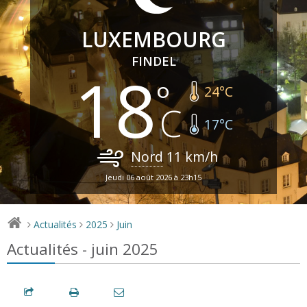
LUXEMBOURG
FINDEL
18
24
°C
17
°C
Nord
11
km/h
Jeudi 06 août 2026 à 23h15
Actualités
2025
Juin
>
>
>
Actualités - juin 2025