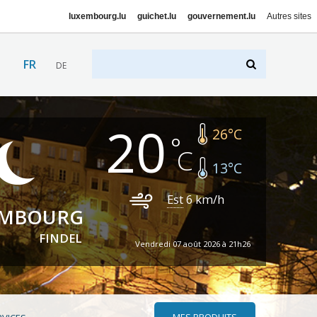
luxembourg.lu
guichet.lu
gouvernement.lu
Autres sites
FR
DE
20
26
°C
13
°C
Est
6
km/h
EMBOURG
FINDEL
Vendredi 07 août 2026 à 21h26
MES PRODUITS