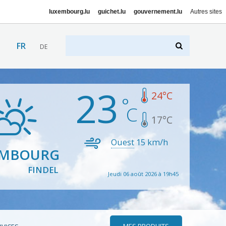
luxembourg.lu
guichet.lu
gouvernement.lu
Autres sites
FR
DE
23
24
°C
17
°C
Ouest
15
km/h
EMBOURG
FINDEL
Jeudi 06 août 2026 à 19h45
MES PRODUITS