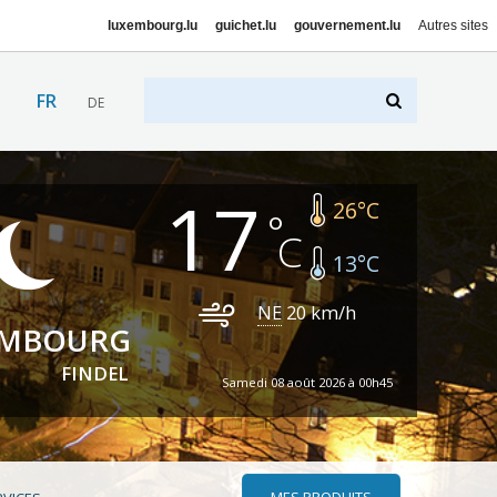
luxembourg.lu
guichet.lu
gouvernement.lu
Autres sites
FR
DE
17
26
°C
13
°C
NE
20
km/h
EMBOURG
FINDEL
Samedi 08 août 2026 à 00h45
MES PRODUITS