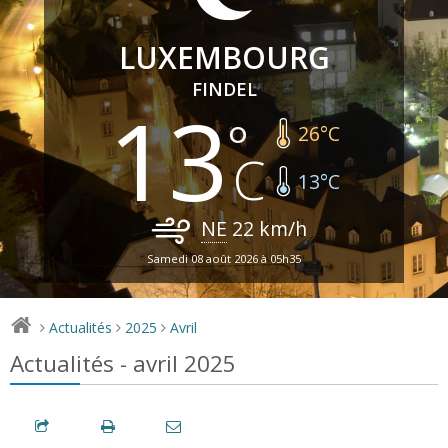
LUXEMBOURG
FINDEL
13
26
°C
13
°C
NE
22
km/h
Samedi 08 août 2026 à 05h35
Actualités
2025
Avril
>
>
>
Actualités - avril 2025