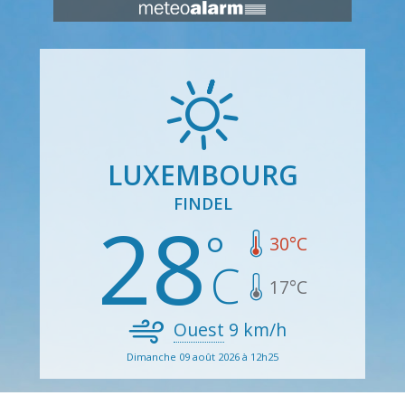
LUXEMBOURG
FINDEL
28
30
°C
17
°C
Ouest
9
km/h
Dimanche 09 août 2026 à 12h25