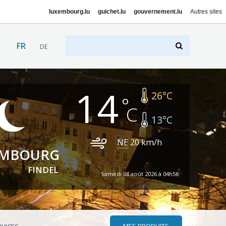
luxembourg.lu
guichet.lu
gouvernement.lu
Autres sites
FR
DE
14
26
°C
13
°C
NE
20
km/h
EMBOURG
FINDEL
Samedi 08 août 2026 à 04h56
MES PRODUITS