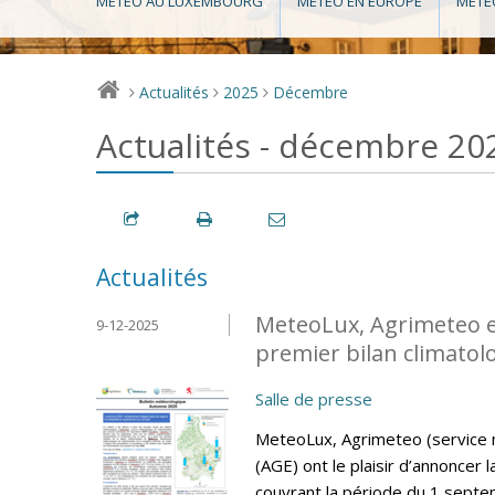
MÉTÉO AU LUXEMBOURG
MÉTÉO EN EUROPE
MÉTÉ
Actualités
2025
Décembre
>
>
>
Actualités - décembre 20
Actualités
MeteoLux, Agrimeteo et 
9-12-2025
premier bilan climatol
Salle de presse
MeteoLux, Agrimeteo (service mé
(AGE) ont le plaisir d’annoncer 
couvrant la période du 1 sept