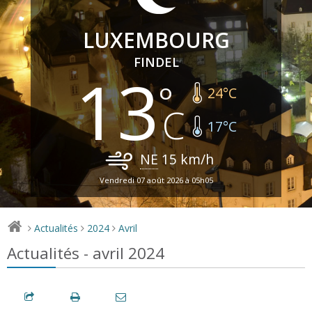
LUXEMBOURG
FINDEL
13
24
°C
17
°C
NE
15
km/h
Vendredi 07 août 2026 à 05h05
Actualités
2024
Avril
>
>
>
Actualités - avril 2024