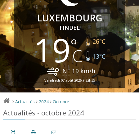
LUXEMBOURG
FINDEL
19
26
°C
13
°C
NE
19
km/h
Vendredi 07 août 2026 à 22h35
Actualités
2024
Octobre
>
>
>
Actualités - octobre 2024