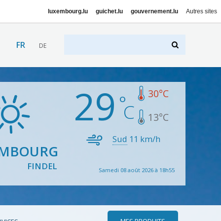
luxembourg.lu
guichet.lu
gouvernement.lu
Autres sites
FR
DE
29
30
°C
13
°C
Sud
11
km/h
EMBOURG
FINDEL
Samedi 08 août 2026 à 18h55
MES PRODUITS