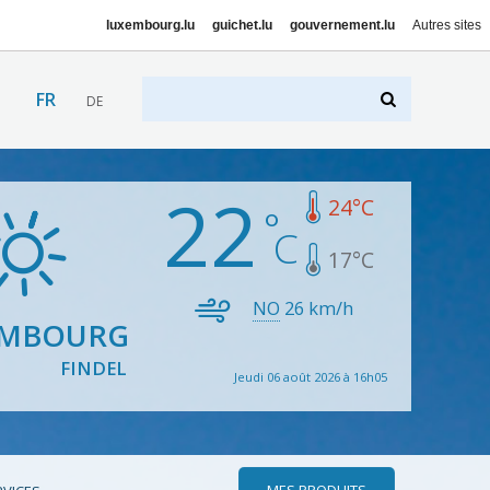
luxembourg.lu
guichet.lu
gouvernement.lu
Autres sites
FR
DE
22
24
°C
17
°C
NO
26
km/h
EMBOURG
FINDEL
Jeudi 06 août 2026 à 16h05
MES PRODUITS