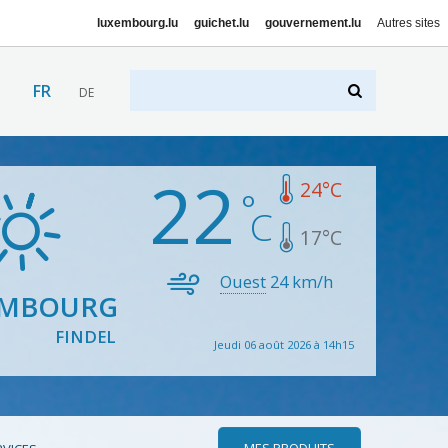
luxembourg.lu
guichet.lu
gouvernement.lu
Autres sites
FR
DE
22
24
°C
17
°C
Ouest
24
km/h
EMBOURG
FINDEL
Jeudi 06 août 2026 à 14h15
MES PRODUITS