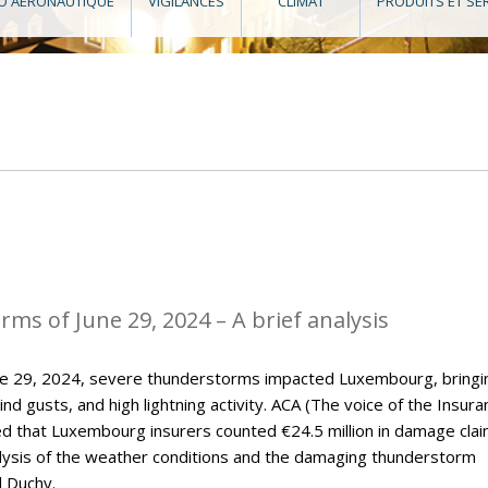
O AÉRONAUTIQUE
VIGILANCES
CLIMAT
PRODUITS ET SE
ms of June 29, 2024 – A brief analysis
une 29, 2024, severe thunderstorms impacted Luxembourg, bringi
wind gusts, and high lightning activity. ACA (The voice of the Insur
ed that Luxembourg insurers counted €24.5 million in damage clai
nalysis of the weather conditions and the damaging thunderstorm
d Duchy.