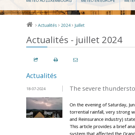
MÉTÉO AU LUXEMBOURG
MÉTÉO EN EUROPE
MÉTÉ
Actualités
2024
Juillet
>
>
>
Actualités - juillet 2024
Actualités
The severe thunderstor
18-07-2024
On the evening of Saturday, J
torrential rainfall, very strong 
and Reinsurance industry) stat
This article provides a brief a
system that affected the Gran