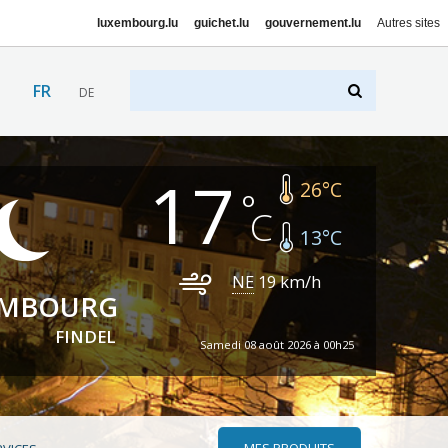
luxembourg.lu
guichet.lu
gouvernement.lu
Autres sites
FR
DE
17
26
°C
13
°C
NE
19
km/h
EMBOURG
FINDEL
Samedi 08 août 2026 à 00h25
MES PRODUITS