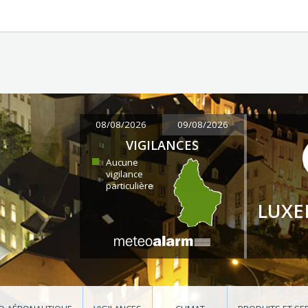
08/08/2026
09/08/2026
VIGILANCES
Aucune
vigilance
particulière
LUX