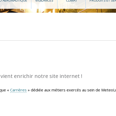
O AÉRONAUTIQUE
VIGILANCES
CLIMAT
PRODUITS ET SE
ient enrichir notre site internet !
ique «
Carrières
» dédiée aux métiers exercés au sein de MeteoLu