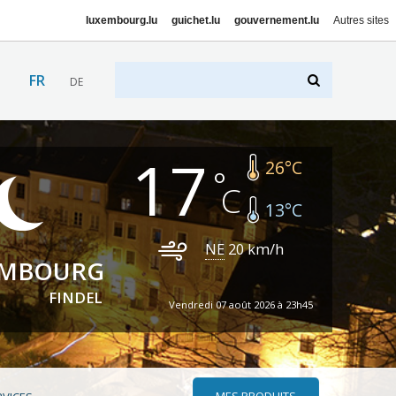
luxembourg.lu
guichet.lu
gouvernement.lu
Autres sites
FR
DE
17
26
°C
13
°C
NE
20
km/h
EMBOURG
FINDEL
Vendredi 07 août 2026 à 23h45
MES PRODUITS