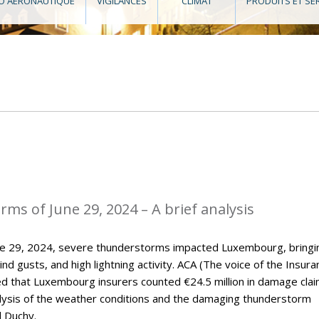
O AÉRONAUTIQUE
VIGILANCES
CLIMAT
PRODUITS ET SE
ms of June 29, 2024 – A brief analysis
une 29, 2024, severe thunderstorms impacted Luxembourg, bringi
wind gusts, and high lightning activity. ACA (The voice of the Insur
ed that Luxembourg insurers counted €24.5 million in damage clai
nalysis of the weather conditions and the damaging thunderstorm
d Duchy.