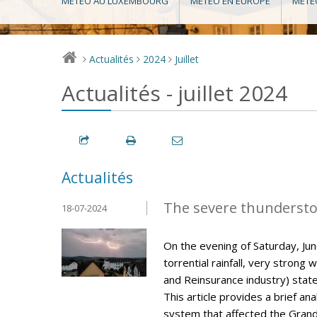
MÉTÉO AU LUXEMBOURG
MÉTÉO EN EUROPE
MÉTÉ
Actualités
2024
Juillet
>
>
>
Actualités - juillet 2024
Actualités
The severe thunderstor
18-07-2024
On the evening of Saturday, J
torrential rainfall, very strong 
and Reinsurance industry) stat
This article provides a brief a
system that affected the Gran