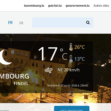
luxembourg.lu
guichet.lu
gouvernement.lu
Autres sites
FR
DE
17
26
°C
13
°C
NE
20
km/h
EMBOURG
FINDEL
Vendredi 07 août 2026 à 23h45
MES PRODUITS