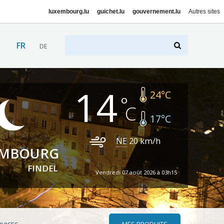
luxembourg.lu
guichet.lu
gouvernement.lu
Autres sites
FR
DE
14
24
°C
17
°C
NE
20
km/h
EMBOURG
FINDEL
Vendredi 07 août 2026 à 03h15
MES PRODUITS