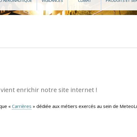
O AÉRONAUTIQUE
VIGILANCES
CLIMAT
PRODUITS ET SE
ient enrichir notre site internet !
ique «
Carrières
» dédiée aux métiers exercés au sein de MeteoLu