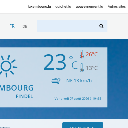
luxembourg.lu
guichet.lu
gouvernement.lu
Autres sites
FR
DE
23
26
°C
13
°C
NE
13
km/h
EMBOURG
FINDEL
Vendredi 07 août 2026 à 19h35
MES PRODUITS