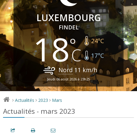
LUXEMBOURG
FINDEL
18
24
°C
17
°C
Nord
11
km/h
Jeudi 06 août 2026 à 23h25
Actualités
2023
Mars
>
>
>
Actualités - mars 2023