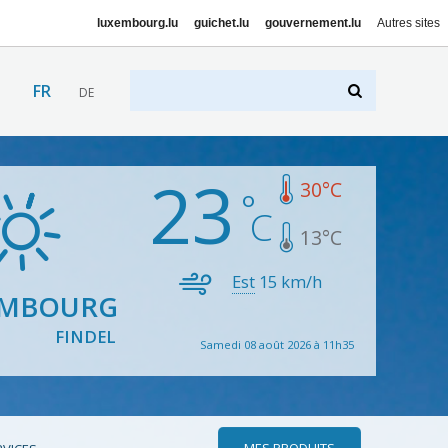
luxembourg.lu
guichet.lu
gouvernement.lu
Autres sites
FR
DE
23
30
°C
13
°C
Est
15
km/h
EMBOURG
FINDEL
Samedi 08 août 2026 à 11h35
MES PRODUITS