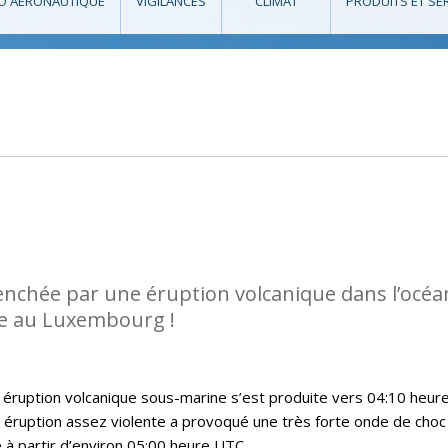
O AÉRONAUTIQUE
VIGILANCES
CLIMAT
PRODUITS ET SE
enchée par une éruption volcanique dans l’océa
ée au Luxembourg !
 éruption volcanique sous-marine s’est produite vers 04:10 heur
 éruption assez violente a provoqué une très forte onde de choc
 à partir d’environ 05:00 heure UTC.