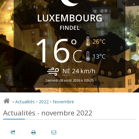
LUXEMBOURG
FINDEL
16
26
°C
13
°C
NE
24
km/h
Samedi 08 août 2026 à 02h25
Actualités
2022
Novembre
>
>
>
Actualités - novembre 2022