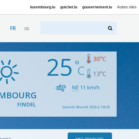
luxembourg.lu
guichet.lu
gouvernement.lu
Autres sites
FR
DE
25
30
°C
13
°C
NE
11
km/h
EMBOURG
FINDEL
Samedi 08 août 2026 à 13h35
MES PRODUITS