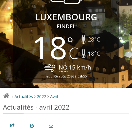
LUXEMBOURG
FINDEL
18
28
°C
18
°C
NO
15
km/h
Jeudi 06 août 2026 à 02h55
Actualités
2022
Avril
>
>
>
Actualités - avril 2022