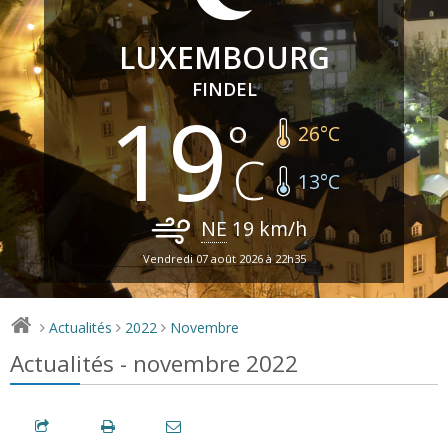
LUXEMBOURG
FINDEL
19
26
°C
13
°C
NE
19
km/h
Vendredi 07 août 2026 à 22h35
Actualités
2022
Novembre
>
>
>
Actualités - novembre 2022