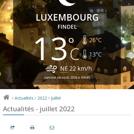
LUXEMBOURG
FINDEL
13
26
°C
13
°C
NE
22
km/h
Samedi 08 août 2026 à 05h45
Actualités
2022
Juillet
>
>
>
Actualités - juillet 2022