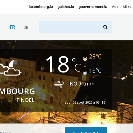
luxembourg.lu
guichet.lu
gouvernement.lu
Autres sites
FR
DE
18
28
°C
18
°C
NO
9
km/h
EMBOURG
FINDEL
Jeudi 06 août 2026 à 03h15
MES PRODUITS