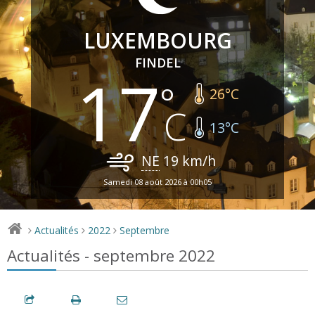
LUXEMBOURG
FINDEL
17
26
°C
13
°C
NE
19
km/h
Samedi 08 août 2026 à 00h05
Actualités
2022
Septembre
>
>
>
Actualités - septembre 2022