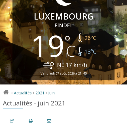
LUXEMBOURG
FINDEL
19
26
°C
13
°C
NE
17
km/h
Vendredi 07 août 2026 à 21h45
Actualités
2021
Juin
>
>
>
Actualités - juin 2021