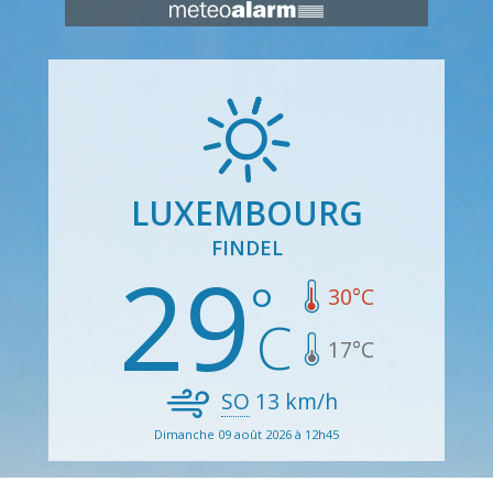
LUXEMBOURG
FINDEL
29
30
°C
17
°C
SO
13
km/h
Dimanche 09 août 2026 à 12h45