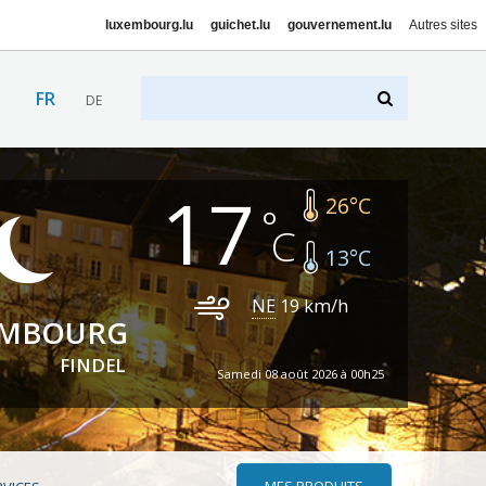
luxembourg.lu
guichet.lu
gouvernement.lu
Autres sites
FR
DE
17
26
°C
13
°C
NE
19
km/h
EMBOURG
FINDEL
Samedi 08 août 2026 à 00h25
MES PRODUITS