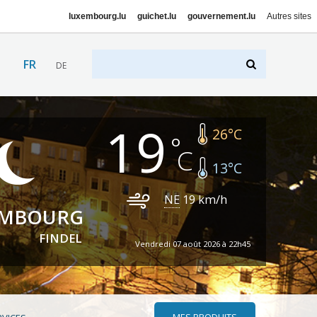
luxembourg.lu
guichet.lu
gouvernement.lu
Autres sites
FR
DE
19
26
°C
13
°C
NE
19
km/h
EMBOURG
FINDEL
Vendredi 07 août 2026 à 22h45
MES PRODUITS