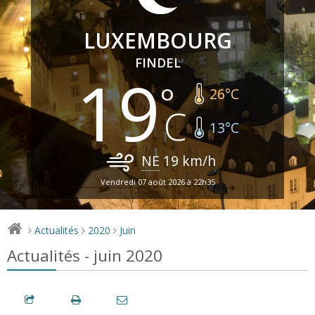
LUXEMBOURG
FINDEL
19
26
°C
13
°C
NE
19
km/h
Vendredi 07 août 2026 à 22h35
Actualités
2020
Juin
>
>
>
Actualités - juin 2020