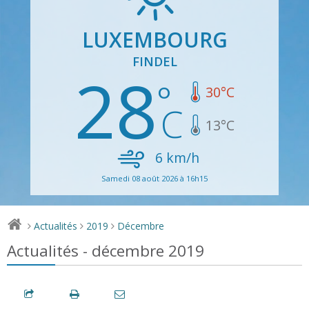
LUXEMBOURG
FINDEL
28
30
°C
13
°C
6
km/h
Samedi 08 août 2026 à 16h15
Actualités
2019
Décembre
>
>
>
Actualités - décembre 2019