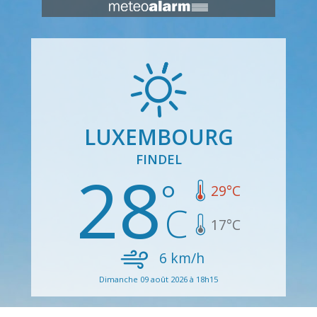
LUXEMBOURG
FINDEL
28
29
°C
17
°C
6
km/h
Dimanche 09 août 2026 à 18h15