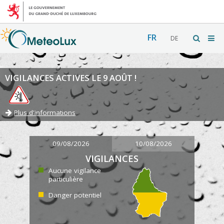
FR
DE
VIGILANCES ACTIVES LE 9 AOÛT !
Plus d'informations
09/08/2026
10/08/2026
VIGILANCES
Aucune vigilance
particulière
Danger potentiel