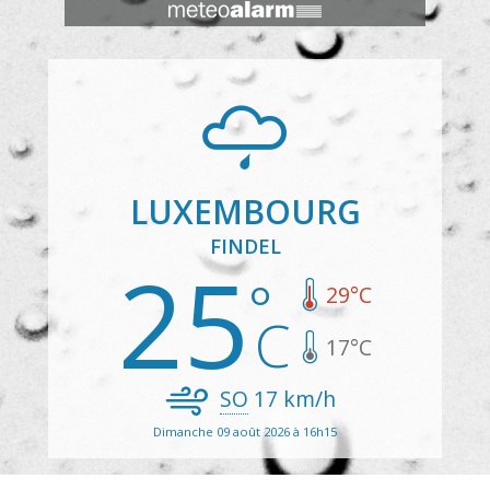
LUXEMBOURG
FINDEL
25
29
°C
17
°C
SO
17
km/h
Dimanche 09 août 2026 à 16h15